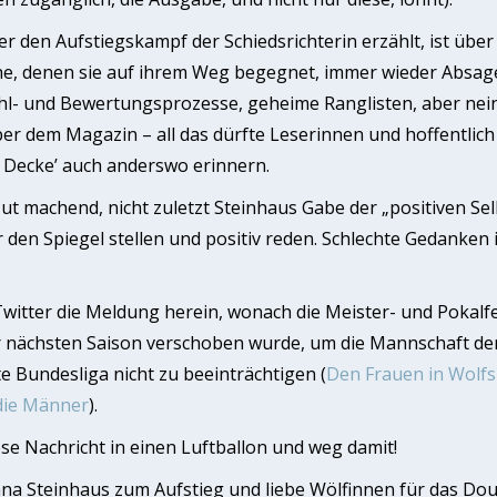
r den Aufstiegskampf der Schiedsrichterin erzählt, ist über
he, denen sie auf ihrem Weg begegnet, immer wieder Absagen
l- und Bewertungsprozesse, geheime Ranglisten, aber nein:
r dem Magazin – all das dürfte Leserinnen und hoffentlich
Decke’ auch anderswo erinnern.
t machend, nicht zuletzt Steinhaus Gabe der „positiven Selbs
vor den Spiegel stellen und positiv reden. Schlechte Gedanke
Twitter die Meldung herein, wonach die Meister- und Pokalfe
r nächsten Saison verschoben wurde, um die Mannschaft d
e Bundesliga nicht zu beeinträchtigen (
Den Frauen in Wolfs
 die Männer
).
e Nachricht in einen Luftballon und weg damit!
na Steinhaus zum Aufstieg und liebe Wölfinnen für das Doub